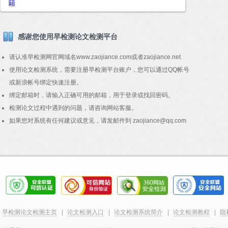
籍
感谢您使用早检测论文检测平台
请认准早检测网官网域名www.zaojiance.com或者zaojiance.net
使用论文检测系统，需要注册早检测平台账户，您可以通过QQ帐号
或新浪帐号绑定快速注册。
绑定邮箱时，请输入正确可用的邮箱，用于登录或找回密码。
检测论文过程中遇到的问题，请咨询网站客服。
如果您对系统有任何建议或意见，请发邮件到 zaojiance@qq.com
早检测论文检测主页
|
论文检测入口
|
论文检测系统简介
|
论文检测教程
|
隐