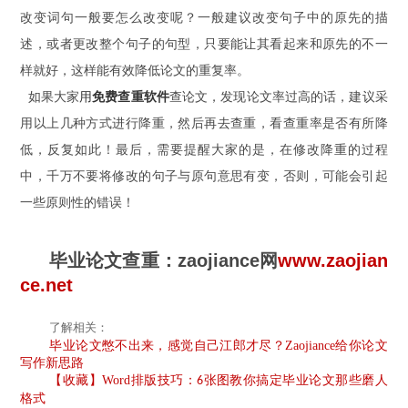
改变词句一般要怎么改变呢
？一般建议
改变句子中的原先的描
述，或者更改整个句子的句型，只要能让其看起来和原先的不一
样就好，这样能有效降低论文的重复率。
如果大家
用
免费查重软件
查论文，发现论文率过高的话，建议采
用以上几种方式进行降重，然后再去查重，看查重率是否有所降
低，反复如此！最后，需要提醒大家的是，在修改降重的过程
中，千万不要将修改的句子与原句意思有变，否则，可能会引起
一些原则性的错误！
毕业论文查重：zaojiance网
www.zaojian
ce.net
了解相关：
毕业论文憋不出来，感觉自己江郎才尽？Zaojiance给你论文
写作新思路
【收藏】Word排版技巧：
张图教你搞定毕业论文那些磨人
6
格式