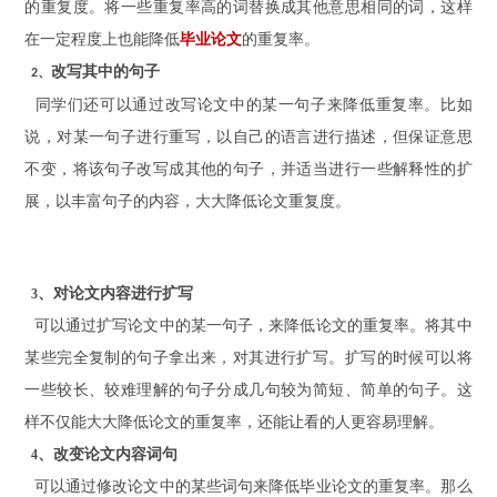
的重复度。将一些重复率高的词替换成其他意思相同的词，这样
在一定程度上
也能降低
毕业论文
的重复率。
改写
其中的句子
2、
同学们还
可以通过改写论文中的某一句子来降低重复率。比如
说，对某一句子进行重写，以自己的语言进行
描述
，
但
保证意思
不变，将该句子改写成其他的句子，并适当进行一些解释性的扩
展，以丰富句子的内容，大大降低论文重复度
。
、
对论文内容
进行扩写
3
可以通过扩写论文中的某一句子，来降低论文的重复率。将其中
某些完全复制的句子拿出来，对其进行扩写
。
扩写的时候可以将
一些较长、较难理解的句子分成几句较为简短、简单的句子。这
样
不仅能
大大降低论文的重复率，还能让看的人更容易理解。
、改变
论文内容
词句
4
可以通过修改论文中的某些词句来降低毕业论文的重复率。那么