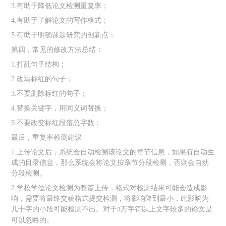
3.
有助于降低论文检测重复率；
4.
有助于了解论文的写作格式；
5.
有助于明确课题研究的创新点；
第四，常见的修改方法总结：
1.
打乱句子结构；
2.
改写标红的句子；
3.
不要删除标红的句子；
4.
替换关键字，用同义词替换；
5.
不要改变标红段落总字数；
最后，
重复率检测建议
1.
上传论文后，系统会自动检测该论文的章节信息，如果有自动生
成的目录信息，那么系统会将论文按章节分段检测，否则会自动
分段检测。
2.
学校学位论文检测为整篇上传，格式对检测结果可能会造成影
响，需要将最终交稿格式提交检测，将影响降到最小，此影响为
几十字的小段可能检测不出。对于
万字符以上文字较多的论文是
3
可以忽略的。