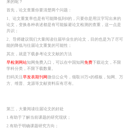
来的呢？
首先，论文查重你要清楚
两个问题
：
1、
论文重复率也是有可能降低到
0
的，只要你是用汉字写出来的
论文，变换各种表述都是有可能躲避论文检测的查重，这一点是
共识；
2、
导师建议我们大量阅读往届毕业生的论文，目的也是为了尽可
能的降低与往届论文重复的可能性；
其次，就是
下载参考论文文献
的方法
早检测网站
知网免费入口，可以在中国知网
免费
下载论文，不限
学科分类，不限下载数量。
扫码关注
早发表期刊网
微信公众号，领取
10
万
的模板，知网、万
+
方、维普、龙源等文献资料应有尽有。
第三，
大量阅读往届论文的好处
1.
有助于了解当前课题的研究现状；
2.
有助于明确课题研究方向；