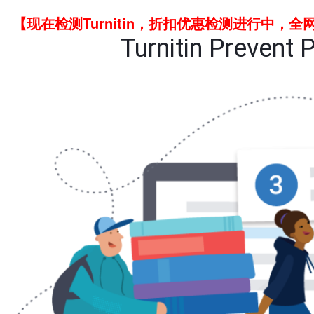
【现在检测Turnitin，折扣优惠检测进行中，
Turnitin Pre
vent 