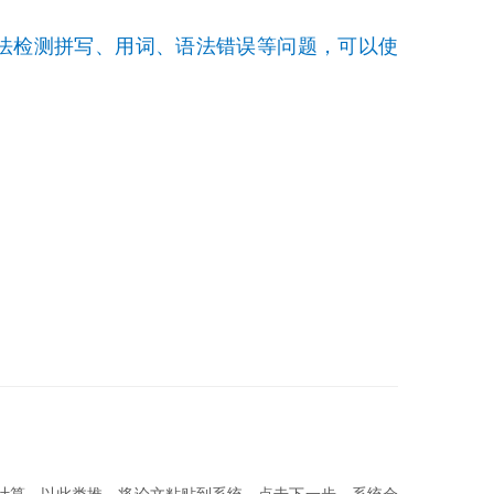
用语法检测拼写、用词、语法错误等问题，可以使