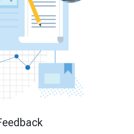
 Feedback