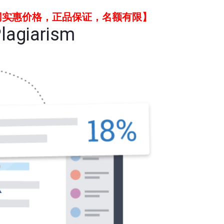
全网实惠价格，正品保证，名额有限
】
Plagiarism