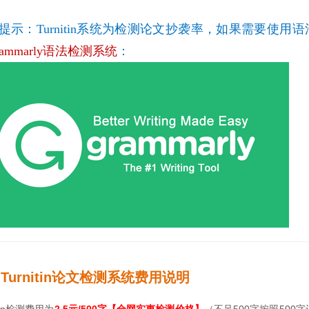
提示：Turnitin系统为检测论文抄袭率，如果需要使
rammarly语法检测系统
：
Turnitin论文检测系统费用说明