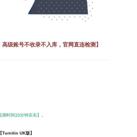
间断，高级账号不收录不入库，官网直连检测】
检测时间10分钟左右】
。
【Turnitin UK版】