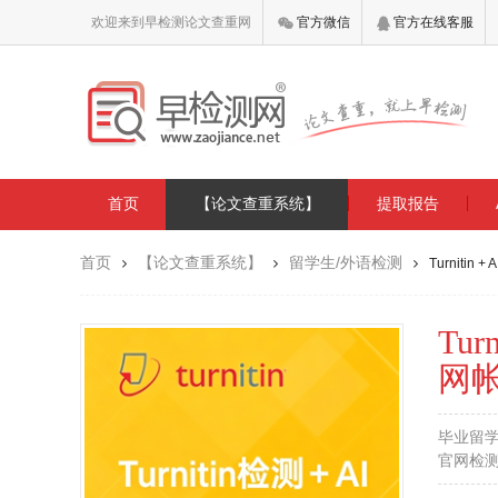
欢迎来到早检测论文查重网
官方微信
官方在线客服
首页
【论文查重系统】
提取报告
首页
【论文查重系统】
留学生/外语检测
Turniti
Tu
网帐
毕业留学
官网检