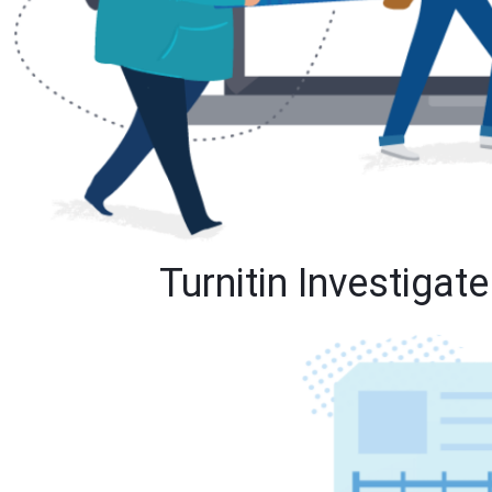
Turnitin Investigat