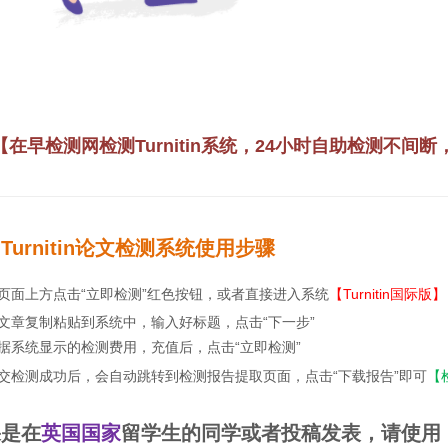
【在早检测网检测Turnitin系统，24小时自助检测不
Turnitin论文检测系统使用步骤
本页面上方点击“立即检测”红色按钮，或者直接进入系统
【Turnitin国际版】
将文章复制粘贴到系统中，输入好标题，点击“下一步”
根据系统显示的检测费用，充值后，点击“立即检测”
提交检测成功后，会自动跳转到检测报告提取页面，点击“下载报告”即可
【
果是在
英国国家
留学生的同学或者投稿发表，请使用