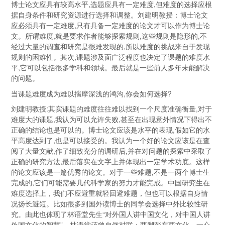
博士论文应具有较高水平,选题应具有一定难度,但难度的选择应根
据自身条件和研究资源进行选择和调整。刘建明教授：博士论文
应必须具有一定难度,只有具备一定难度的论文才可以作为博士论
文。所谓难度,就是要求作者能够探索规则,这些规则是隐形的,不
经过大量的调查和研究是很难发现的,所以难度的挑战来自于发现
规则的困难性。其次,课题涉及面广泛程度也决定了课题的难度水
平,它可以包括很多学科和领域。最后就是一些前人多年未能解决
的问题。
当课题难度成为难以揣摩深浅的鸿沟,你会如何选择?
刘建明教授:其实课题的难度往往难以找到一个尺度准确衡量,对于
难度大的课题,我认为可以允许失败,甚至在出现意外情况下得出不
正确的结论也是可以的。博士论文应该是水平的表现,假如它的水
平高度达到了,也是可以接受的。我认为一个好的论文应该是在查
阅了大量文献,作了细致充分的调研后,并在对问题的探索中采取了
正确的研究方法,最后落实在文字上并体现出一定学术功底。这样
的论文应该是一篇优秀的论文。对于一些难题,不是一两个博士生
完成的,它们可能需要几代科学家的努力才能完成。中国研究生在
难度选择上，我们不应避重就轻回避难题，但也可以根据自身情
况扬长避短。比如很多到国外读博士的同学会选择中外比较性研
究。由此也体现了林语堂先生“对外国人讲中国文化，对中国人讲
外国文化的智慧”。林语堂还曾自做对联：两脚踏东西文化，一心