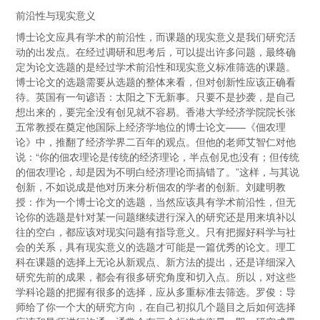
前沿性与现实意义
博士论文应具有学术的前沿性，而课题的现实意义是我们研究活
动的出发点。在经过调研和思考后，可以提出许多问题，最终确
定为论文选题的是经过学术前沿性和现实意义标准筛选的课题。
博士论文的选题需要从选题的整体来看，但对创新性应该正确看
待。英国有一句谚语：太阳之下无新事。只要不是抄袭，是自己
想出来的，要完全没有创见就不容易。香港大学经济学院院长张
五常教授在奠定他国际上经济学地位的博士论文——《佃农理
论》中，推翻了经济学界二百年的观点。但他的老师艾智仁对他
说：“你的佃农理论是传统的经济理论，半点创见也没有；但传统
的佃农理论，却是因为不明白经济理论而搞错了。”这样，与其说
创新，不如说成是他对历来分析佃农的学者的创新。刘建明教
授：作为一个博士论文的选题，当然应该具有学术前沿性，但无
论你的选题是针对某一问题继续进行深入的研究还是用来填补以
往的空白，都应该对现实问题有指导意义。只有把握好科学与社
会的关系，具有现实意义的选题才可能是一篇优秀的论文。理工
科在课题的选择上无论从新观点、新方法的提出，还是详细深入
研究先前的成果，都会有很多研究角度和切入点。所以，对这些
学科论题的把握有很多的选择，应从多重标准去筛选。罗俊：导
师给了你一个大的研究方向，在自己初拟几个题目之后如何选择