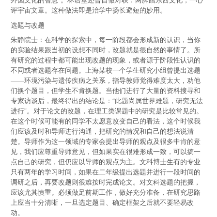
评宇宙文章。这种做法即是治学中扬长避短的妙用。
选题与改题
朱静院士：在科学的探索中，每一阶段都会形成新的认识，当你
的实验结果跟当初的设想不同时，改题就是很自然的事情了。所
有研究的过程中都可能出现改题的现象，或者源于阶段性认识的
不同或者选题存在问题。上海某校一个学生研究小组曾提出选题
——环境污染与遗传疾病之关系，指导教师觉得难度太大，劝他
们换个题目，但学生不肯换题。当他们进行了大量的资料搜寻和
专家访谈后，最终得出的结论是：“此题尚属世界难题，研究无法
进行”。对于论文的改题，在理工类课题中的研究是比较常见的。
在这个时候可能有的同学不太愿意改变自己的看法，这个时候我
们应该及时和导师进行沟通，把研究的情况和自己的想法说清
楚。导师作为这一领域的专家会提出导师的观点及很多中肯的意
见，我们应尊重导师意见，但如果实在很难形成一致，可以搞一
点自己的研究，但仍应以导师的观点为主。文科博士生有的专业
只有两年的学习时间，如果在二年级提出选题并进行一段时间的
调研之后，再要改题则很难按时完成论文。对文科选题的把握，
应该尤其慎重。必须做足前期工作，做好充分准备，在研究思路
上应当十分清晰，一旦选定题目、确定框架之后就不要轻易改
动。