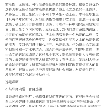
前沿性、应用性、可行性是衡量课题的主要标准。根据自身优势
选择具有应用价值的前沿课题构成了博士论文选题的一般原则。
朱静院士：博士生的培养不同于本科生和硕士生。本科生毕业设
计只有半年的时间，对他们的指导侧重于技术性，形成一个短期
成果；硕士的培养则侧重于训练，可看作一种中期的应用研究培
养；博士生学习时间较长，应放长线，对他们进行系统的训练，
培养他们系统研究的能力。博士生的培养是一个系统的工程，要
使他们掌握好试验的基本功，具备数据分析能力之上的系统探究
的能力，要对他们进行精心培养、系统训练。作为博士论文应该
将创新性和一定水平结合、综合起来开展研究。刘建明教授：博
士论文的选题应该满足这样几个要求：课题应该是别人没有研究
过的，最好能够填补前人研究的空白；在学术上，发现别人错误
的命题进行辨析；研究的成果能够对国家制定政策提供重大的参
考意见；解决人民生活中急需解决的社会问题，对促进生产力、
发展经济和文化起到推动作用。
选题误区
不与导师沟通，盲目选题
导师是指路的明灯，他指引着我们前进的方向。有些同学会根据
自己的爱好进行调研和选题,直到开题报告提出才与导师联系，这
样不仅耽误了大量的时间,而且自己对研究的领域不熟悉,在课题可