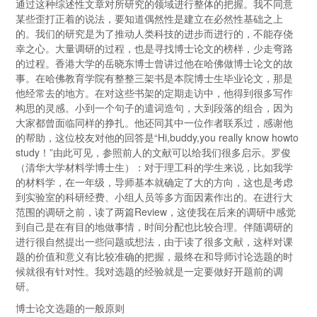
通过这种综述性文章对所研究的领域进行整体的把握。我不同意
某些歪打正着的说法，要知道偶然性是建立在必然性基础之上
的。我们的研究是为了推动人类科技的进步而进行的，不能存侥
幸之心。大量调研的过程，也是寻找博士论文的榜样，少走弯路
的过程。香港大学的岳晓东博士曾讲过他在哈佛做博士论文的故
事。在哈佛教育学院有整整三架书是本院博士生毕业论文，那是
他经常去的地方。在对这些书架的定期走访中，他得到很多写作
构思的灵感。小到一个句子的遣词造句，大到段落的组合，因为
大家都曾面临同样的挣扎。他还同其中一位作者联系过，感谢他
的帮助，这位校友对他的回答是“Hi,buddy,you really know howto
study！”由此可见，参照前人的文献可以给我们很多启示。罗俊
（清华大学材料学博士生）：对于理工科的学生来说，比如我学
的材料学，在一年级，导师基本就确定了大的方向，这也是考虑
到实验室的科研经费、小组人员等多方面因素作出的。在进行大
范围的调研之前，读了两篇Review，这使我在后来的调研中感觉
到自己是在有目的地做事情，时间分配也比较合理。伴随调研的
进行很自然提出一些问题或想法，由于读了很多文献，这样对课
题的价值和意义有比较准确的把握，最终在和导师讨论选题的时
候就很有针对性。我对选题的经验就是一定要做好开题前的调
研。
博士论文选题的一般原则