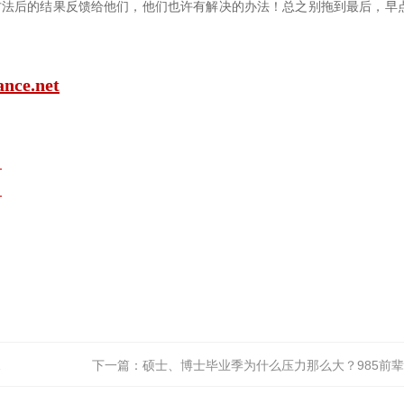
方法后的结果反馈给他们，他们也许有解决的办法！总之别拖到最后，早
ance.net
？
？
下一篇：
硕士、博士毕业季为什么压力那么大？985前辈告