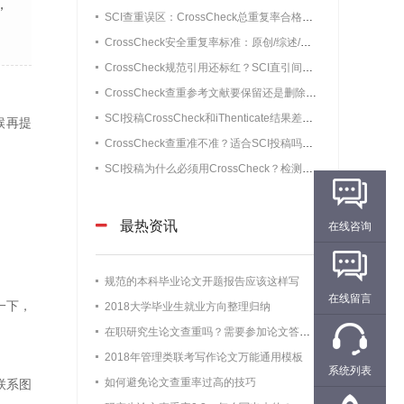
，
SCI查重误区：CrossCheck总重复率合格就稳了？单源高重复照样初审被拒
CrossCheck安全重复率标准：原创/综述/短篇通讯/会议论文阈值（不被编辑退回）
CrossCheck规范引用还标红？SCI直引间接引用无需修改情况详解
CrossCheck查重参考文献要保留还是删除？90%小白都做错的细节
SCI投稿CrossCheck和iThenticate结果差距大吗？SCI查重误差真实数据
候再提
CrossCheck查重准不准？适合SCI投稿吗？实测准确率+适配场景全解析
SCI投稿为什么必须用CrossCheck？检测机制和使用人群通俗解析
最热资讯
在线咨询
规范的本科毕业论文开题报告应该这样写
在线留言
一下，
2018大学毕业生就业方向整理归纳
在职研究生论文查重吗？需要参加论文答辩吗？
2018年管理类联考写作论文万能通用模板
系统列表
如何避免论文查重率过高的技巧
联系图