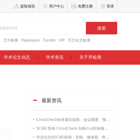
提取报告
用户中心
免费注册
登录
搜索
万方检测
Paperpass
Turnitin
VIP
万方论文检测
学术论文动态
学术资讯
关于早检测
最新资讯
CrossCheck收录避坑指南：会议摘要、预印本、知网学位论文要不要改写？
SCI/EI 投稿 CrossCheck 自检什么时候做最合适？实测数据告诉你最佳预检时间
毕业论文&SCI/EI投稿：初稿、修改稿、终稿CrossCheck检测时机详解，别刚写完初稿就花钱查重