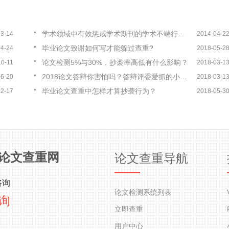
学术领域中有效惩戒学术期刊的学术不端行为的方法与因素
03-14
2014-04-2
毕业论文致谢如何写才能躲过查重?
04-24
2018-05-2
论文检测5%与30%，抄袭率高低有什么影响？
10-11
2018-03-1
2018论文答辩你害怕吗？答辩评委爱抓的小细节总结！
06-20
2018-03-1
毕业论文查重中怎样才算抄袭行为？
12-17
2018-05-3
论文查重网
论文查重导航
咨询
论文检测系统列表
询
立即查重
用户中心