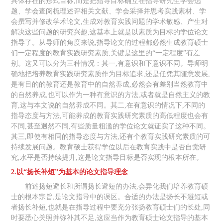
具体存在的形式目标,而是把指导目标确立在指导研究生学会选
题、学会查阅梳理述评相关文献、学会采择并思考实践素材、学
会撰写并修改学术论文,生成对教育实践问题的学术敏感、产生对
解决这些问题的研究兴趣,这基本上就是以素质为目标的学位论文
指导了。从导师的角度来说,指导论文的过程都必然生成教育硕士
们一定程度的教育实践研究素质,关键是这里的“一定程度”有差
别。这又可以分为三种情况：其一,有意识和下意识不同。导师明
确地把培养教育实践研究素质作为目标追求,还是任凭其随意发展,
是有目的的教育还是教育中的自然养成,必然会有差别当然教育中
的自然养成,也可以作为一种有意识的方法,或者就是自然主义的教
育,这与本文说的自然养成不同。其二,在有意识的情况下,不同的
指导态度与方法,可能养成的教育实践研究素质的高低程度也会有
不同,甚至迥然不同,有些质量粗滥的学位论文就证实了这种不同。
其三,即使有相同的指导态度与方法,还有个教育实践研究素质的可
持续发展问题。教育硕士获得学位以后在教育实践中是否自觉研
究,水平是否持续提升,这是论文指导目标是否实现的根本所在。
2.以“扬长补短”为基本的论文指导理念
前述扬短避长和所谓扬长避短的办法,会异化我们培养教育硕
士的根本宗旨,是论文指导中的误区。合适的办法是扬长不避短或
者扬长补短,也就是在指导过程中要充分张扬教育硕士们的长处,同
时要悉心关照并弥补其不足,这应当作为教育硕士论文指导的基本