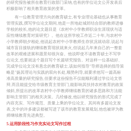
的研究报告被所在教育行政部门采纳,也有的学位论文公开发表后
积极影响了相关教育政策的变革。
有一位教育管理方向的教育硕士,有专业理论基础也从事教育
管理实践,撰写学位论文期间,他是一所地处城郊结合部的教师进修
学校的校长,他的论文题目是《农村中小学教师职业生涯现状与适
应性继续教育对策研究》。他在这所学校工作近二十年,与农村中
小学教师朝夕相处,他说起农村中小学教师生存状况就动容,说起与
城市盲目接轨的继续教育现状就来火,但说起几年来自己的一整套
改革的艰难进展和愿景却很兴奋。他说即使不读教育硕士不写学
位论文,也要就这个题目写个长篇研究报告。对这样一位基础好、
完成学位论文没有悬念的教育硕士,该如何指导“导师选择的指导策
略是”扬其理论与实践的双向长处,顺势利导,就要求他写一篇高标
准高质量的研究报告,但要求这份报告不仅能顺利通过学位论文答
辩,而且能提交给市级教育主管部门,能影响其扶持农村教育的政策
倾斜,所提出的改革农村中小学教师继续教育的诸多思路和方法能
影响主管部门的相关决策。几经修改,他以研究报告的形式完成了
内容充实、写作规范、质量上乘的学位论文。其间有多篇论文发
表,文中的许多建议都被写进了该市的教育发展规划,他也被评为教
师继续教育先进典型。
5.运用阶段性习作充实论文写作过程