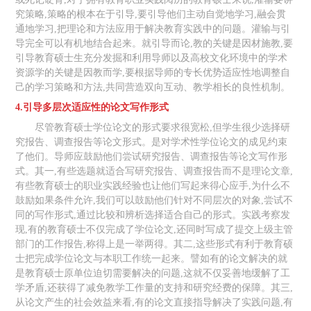
究策略,策略的根本在于引导,要引导他们主动自觉地学习,融会贯
通地学习,把理论和方法应用于解决教育实践中的问题。灌输与引
导完全可以有机地结合起来。就引导而论,教的关键是因材施教,要
引导教育硕士生充分发掘和利用导师以及高校文化环境中的学术
资源学的关键是因教而学,要根据导师的专长优势适应性地调整自
己的学习策略和方法,共同营造双向互动、教学相长的良性机制。
4.引导多层次适应性的论文写作形式
尽管教育硕士学位论文的形式要求很宽松,但学生很少选择研
究报告、调查报告等论文形式。是对学术性学位论文的成见约束
了他们。导师应鼓励他们尝试研究报告、调查报告等论文写作形
式。其一,有些选题就适合写研究报告、调查报告而不是理论文章,
有些教育硕士的职业实践经验也让他们写起来得心应手,为什么不
鼓励如果条件允许,我们可以鼓励他们针对不同层次的对象,尝试不
同的写作形式,通过比较和辨析选择适合自己的形式。实践考察发
现,有的教育硕士不仅完成了学位论文,还同时写成了提交上级主管
部门的工作报告,称得上是一举两得。其二,这些形式有利于教育硕
士把完成学位论文与本职工作统一起来。譬如有的论文解决的就
是教育硕士原单位迫切需要解决的问题,这就不仅妥善地缓解了工
学矛盾,还获得了减免教学工作量的支持和研究经费的保障。其三,
从论文产生的社会效益来看,有的论文直接指导解决了实践问题,有