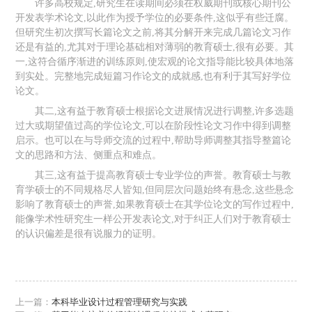
许多高校规定,研究生在读期间必须在权威期刊或核心期刊公
开发表学术论文,以此作为授予学位的必要条件,这似乎有些迁腐。
但研究生初次撰写长篇论文之前,将其分解开来完成几篇论文习作
还是有益的,尤其对于理论基础相对薄弱的教育硕士,很有必要。其
一,这符合循序渐进的训练原则,使宏观的论文指导能比较具体地落
到实处。完整地完成短篇习作论文的成就感,也有利于其写好学位
论文。
其二,这有益于教育硕士根据论文进展情况进行调整,许多选题
过大或期望值过高的学位论文,可以在阶段性论文习作中得到调整
启示。也可以在与导师交流的过程中,帮助导师调整其指导整篇论
文的思路和方法、侧重点和难点。
其三,这有益于提高教育硕士专业学位的声誉。教育硕士与教
育学硕士的不同规格尽人皆知,但同层次问题始终有悬念,这些悬念
影响了教育硕士的声誉,如果教育硕士在其学位论文的写作过程中,
能像学术性研究生一样公开发表论文,对于纠正人们对于教育硕士
的认识偏差是很有说服力的证明。
上一篇：
本科毕业设计过程管理研究与实践