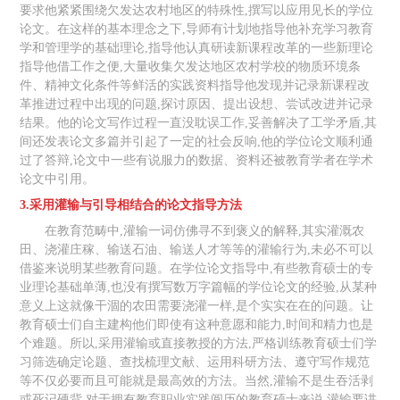
要求他紧紧围绕欠发达农村地区的特殊性,撰写以应用见长的学位
论文。在这样的基本理念之下,导师有计划地指导他补充学习教育
学和管理学的基础理论,指导他认真研读新课程改革的一些新理论
指导他借工作之便,大量收集欠发达地区农村学校的物质环境条
件、精神文化条件等鲜活的实践资料指导他发现并记录新课程改
革推进过程中出现的问题,探讨原因、提出设想、尝试改进并记录
结果。他的论文写作过程一直没耽误工作,妥善解决了工学矛盾,其
间还发表论文多篇并引起了一定的社会反响,他的学位论文顺利通
过了答辩,论文中一些有说服力的数据、资料还被教育学者在学术
论文中引用。
3.采用灌输与引导相结合的论文指导方法
在教育范畴中,灌输一词仿佛寻不到褒义的解释,其实灌溉农
田、浇灌庄稼、输送石油、输送人才等等的灌输行为,未必不可以
借鉴来说明某些教育问题。在学位论文指导中,有些教育硕士的专
业理论基础单薄,也没有撰写数万字篇幅的学位论文的经验,从某种
意义上这就像干涸的农田需要浇灌一样,是个实实在在的问题。让
教育硕士们自主建构他们即使有这种意愿和能力,时间和精力也是
个难题。所以,采用灌输或直接教授的方法,严格训练教育硕士们学
习筛选确定论题、查找梳理文献、运用科研方法、遵守写作规范
等不仅必要而且可能就是最高效的方法。当然,灌输不是生吞活剥
或死记硬背,对于拥有教育职业实践阅历的教育硕士来说,灌输要讲