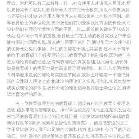
理念。对此可以有三点解释：其一,社会使用人才讲究人尽其才,所
以要扬其长而避其短教育培养人才讲究长善救失,所以不仅要扬其
长还要弥补其短,这是用人和培养人在观念策略上的根本区别。指
导教育硕士的学位论文,要张扬他们在职业实践性方面的长处,同时
弥补他们在理论学术性方面的不足。其二,扬长的关键在于张扬其
长处,这不同于简单的重视,教育硕士们在生动的教育实践之中未必
能够深刻地洞悉实践,所以他们需要理论引导,通过引导才会使他们
的优势长处得到张扬。补短的关键在于满足其需要,这不同于简单
的给予,教育硕士们接受理论会比教育学硕士挑剔得多,因为他们有
鉴别理论真伪的经验,还有驾驭理论的真实基础,就此而论,扬长补
短是教育硕士的需要也是对高素质导师的呼唤。其三,长期困扰教
育科学健康发展的理论与实践脱节问题,实际上呼唤着一个能把鲜
活的实践融人理论,也能把冰冷的理论汇入实践,还能以实践智慧生
成实践理论的群体,以扬长补短的理念指导教育硕士学位论文,有希
望培育这样的群体。
有一位教育管理方向的教育硕士,他没有科班的教育专业理论
基础,但从事教育管理实践。撰写学位论文期间,他正在某久发达农
村地区的教育局挂职,他的论文题目是《欠发达农村地区基础教育
新课程改革的制约因素与适应性对策研究》。他最感窘迫的是工
学矛盾比较突出,腾不出足够的时间和精力,也比较担心自己的理论
功底。导师选择的指导策略是扬其实践之长,补其教育学理论之短,