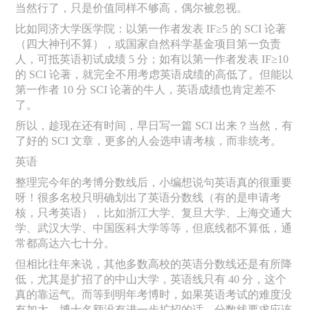
当然行了，只是价值同样不够高，偶尔被忽视。
比如同济大学医学院：以第一作者发表
IF≥5 的 SCI 论著
（四大神刊不算），或国家自然科学基金项目第一负责
人，可抵英语初试成绩 5 分；如有以第一作者发表 IF≥10
的 SCI 论著，就完全不用考虑英语成绩的高低了。但能以
第一作者 10 分 SCI 论著的牛人，英语成绩也肯定差不
了。
所以，趁现在还有时间，早日写一篇
SCI 出来？当然，有
了好的 SCI 文章，更多的人会选申请考核，而非统考。
英语
整理完今年的考博分数线后，小编想说句英语真的很重要
呀！很多名校只明确划出了英语分数线（有的是申请考
核，只考英语），比如浙江大学、复旦大学、上海交通大
学、武汉大学、中国医科大学等等，但底线都不算低，通
常都高达六七十分。
但相比往年来说，其他多数高校的英语分数线还是有所降
低，尤其是扩招了的中山大学，英语线只有
40
分，这个
真的靠运气。而等到明年考博时，如果英语考试的难度没
有加大、博士名额没有进一步扩招的话，分数线要求应该