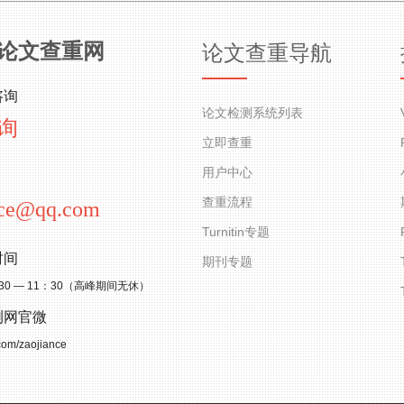
论文查重网
论文查重导航
咨询
论文检测系统列表
询
立即查重
用户中心
查重流程
nce@qq.com
Turnitin专题
时间
期刊专题
30 — 11：30（高峰期间无休）
测网官微
.com/zaojiance