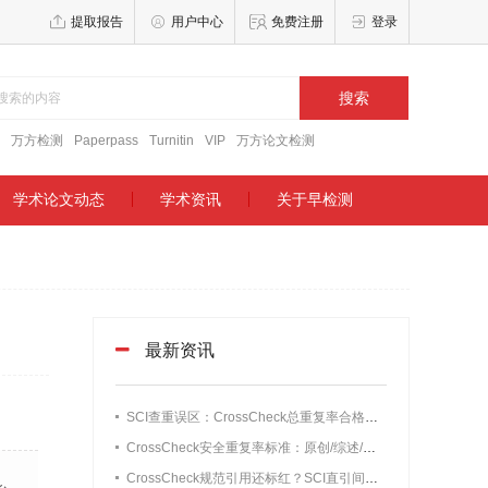
提取报告
用户中心
免费注册
登录
搜索
万方检测
Paperpass
Turnitin
VIP
万方论文检测
学术论文动态
学术资讯
关于早检测
最新资讯
SCI查重误区：CrossCheck总重复率合格就稳了？单源高重复照样初审被拒
CrossCheck安全重复率标准：原创/综述/短篇通讯/会议论文阈值（不被编辑退回）
CrossCheck规范引用还标红？SCI直引间接引用无需修改情况详解