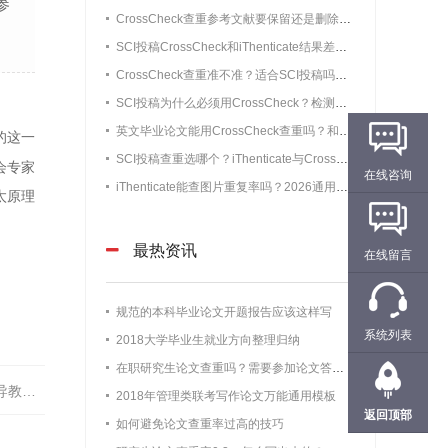
参
CrossCheck查重参考文献要保留还是删除？90%小白都做错的细节
SCI投稿CrossCheck和iThenticate结果差距大吗？SCI查重误差真实数据
CrossCheck查重准不准？适合SCI投稿吗？实测准确率+适配场景全解析
SCI投稿为什么必须用CrossCheck？检测机制和使用人群通俗解析
英文毕业论文能用CrossCheck查重吗？和Turnitin、知网区别实测
的这一
SCI投稿查重选哪个？iThenticate与CrossCheck原理、误差、用途全面对比
会专家
在线咨询
iThenticate能查图片重复率吗？2026通用实测教程｜SCI/EI投稿避坑详解
太原理
最热资讯
在线留言
规范的本科毕业论文开题报告应该这样写
系统列表
2018大学毕业生就业方向整理归纳
在职研究生论文查重吗？需要参加论文答辩吗？
责任人
2018年管理类联考写作论文万能通用模板
返回顶部
如何避免论文查重率过高的技巧