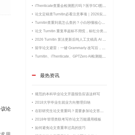
iThenticate查重会检测图片吗？医学SCI图表重复真实审核规则
论文定稿查Turnitin必看注意事项｜2026实测避坑：防入库、防误判、防越查越高
Turnitin查重到底怎么查的？小白秒懂核心原理，告别无效降重
论文 Turnitin 重复率超标不用慌，标红分类拆解 + 真实降重数据教程
2026 Turnitin 算法更新后纯人工文稿高 AI 率拆解，留学论文避误判干货
留学论文避雷：一键 Grammarly 改写后，Turnitin AI 判定概率暴涨真相
Turnitin、iThenticate、GPTZero AI检测能力全面对比，留学论文投稿到底该选哪个？
最热资讯
规范的本科毕业论文开题报告应该这样写
2018大学毕业生就业方向整理归纳
会议论
在职研究生论文查重吗？需要参加论文答辩吗？
2018年管理类联考写作论文万能通用模板
如何避免论文查重率过高的技巧
求用