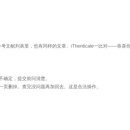
文献列表里，也有同样的文章。iThenticate一比对——恭喜
。
果不确定，提交前问清楚。
那一页删掉。查完没问题再加回去。这是合法操作。