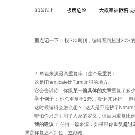
30%以上
极度危险
大概率被拒稿或
重点记一下：
投SCI期刊，编辑看到超过20%
2. 单篇来源最高重复率（这个最重要）
这是iThenticate比Turnitin狠的地方。
它会告诉你：你跟
某一篇具体的文章
重复了多
举个例子：
你总重复率18%，听起来还行。 但打
这时候编辑会怎么想？ “这人是不是抄了Natur
哪怕你只是引用了人家的定义，但因为重复比
我的建议：
任何一篇来源，如果跟你重复
超过
果是你复述不到位，立刻改。