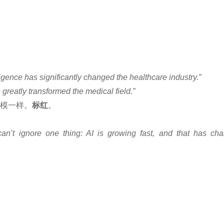
lligence has significantly changed the healthcare industry.”
s greatly transformed the medical field.”
构一模一样。
标红
。
an’t ignore one thing: AI is growing fast, and that has ch