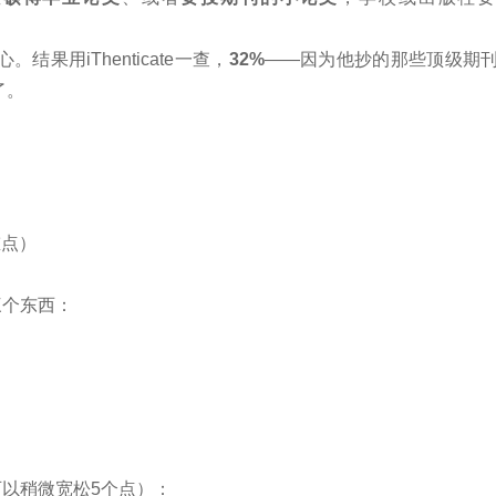
。结果用iThenticate一查，
32%
——因为他抄的那些顶级期
了。
重点）
三个东西：
。
以稍微宽松5个点）：