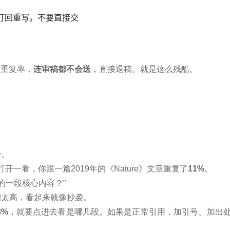
打回重写。不要直接交
的重复率，
连审稿都不会送
，直接退稿。就是这么残酷。
少。
开一看，你跟一篇2019年的《Nature》文章重复了
11%
。
e的一段核心内容？”
例太高，看起来就像抄袭。
3%
，就要点进去看是哪几段。如果是正常引用，加引号、加出