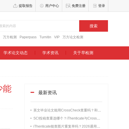
提取报告
用户中心
免费注册
登录
搜索
万方检测
Paperpass
Turnitin
VIP
万方论文检测
学术论文动态
学术资讯
关于早检测
少能
最新资讯
英文毕业论文能用CrossCheck查重吗？和Turnitin、知网区别实测
SCI投稿查重选哪个？iThenticate与CrossCheck原理、误差、用途全面对比
iThenticate能查图片重复率吗？2026通用实测教程｜SCI/EI投稿避坑详解