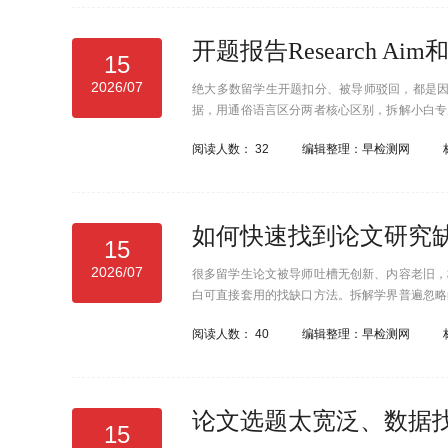
开题报告Research A
15
2026/07
绝大多数留学生开题扣分、被导师驳回，都是因为Re
据，用通俗语言区分两者核心区别，拆解小白专
贴合论文、精准落地的研究目标，彻底避开开题
阅读人数：
32
编辑整理：早检测网
如何快速找到论文研究
15
2026/07
很多留学生论文被导师吐槽无创新、内容老旧，
白可直接套用的找缺口方法。拆解学界普遍忽略
松通过开题审核，大幅提升论文得分。
阅读人数：
40
编辑整理：早检测网
15