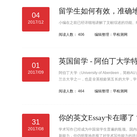
留学生如何有效，准确地阅
04
2017/12
小编在之前已经详细地讲解了文献综述的功能、
阅读人数：
406
编辑整理：早检测网
英国留学 - 阿伯丁大学
01
2017/09
阿伯丁大学（University of Aberd
兰古大学之一，也是全英校龄第五长的大学，学
研究型学府之一，该大学的教学和研究质量举世
阅读人数：
464
编辑整理：早检测网
于就业的大学”中的第一名。“QS世界大学排名（2
排名中阿伯丁大学位居世界第37位。
你的英文Essay卡在
31
2017/08
学术写作已经成为中国留学生普遍的瓶颈。国内
新能力，但仍明显地忽视了对学术写作能力的培