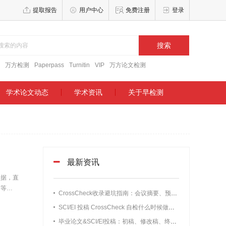
提取报告
用户中心
免费注册
登录
搜索
万方检测
Paperpass
Turnitin
VIP
万方论文检测
学术论文动态
学术资讯
关于早检测
）
最新资讯
数据，直
育等主流
CrossCheck收录避坑指南：会议摘要、预印本、知网学位论文要不要改写？
SCI/EI 投稿 CrossCheck 自检什么时候做最合适？实测数据告诉你最佳预检时间
毕业论文&SCI/EI投稿：初稿、修改稿、终稿CrossCheck检测时机详解，别刚写完初稿就花钱查重