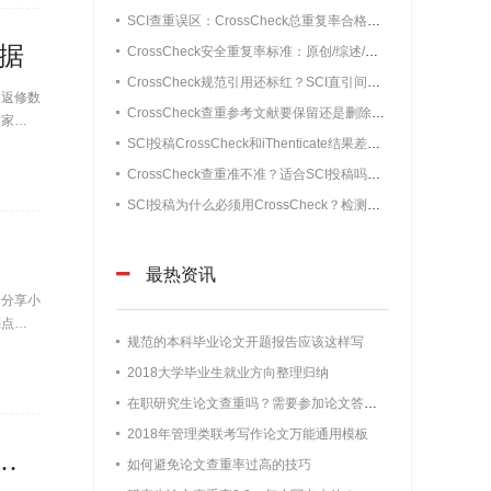
SCI查重误区：CrossCheck总重复率合格就稳了？单源高重复照样初审被拒
数据
CrossCheck安全重复率标准：原创/综述/短篇通讯/会议论文阈值（不被编辑退回）
CrossCheck规范引用还标红？SCI直引间接引用无需修改情况详解
题返修数
CrossCheck查重参考文献要保留还是删除？90%小白都做错的细节
大家写出
SCI投稿CrossCheck和iThenticate结果差距大吗？SCI查重误差真实数据
CrossCheck查重准不准？适合SCI投稿吗？实测准确率+适配场景全解析
SCI投稿为什么必须用CrossCheck？检测机制和使用人群通俗解析
最热资讯
，分享小
亮点，轻
规范的本科毕业论文开题报告应该这样写
2018大学毕业生就业方向整理归纳
在职研究生论文查重吗？需要参加论文答辩吗？
2018年管理类联考写作论文万能通用模板
找不到？零失败缩小研究范围实操技巧（附数据）
如何避免论文查重率过高的技巧