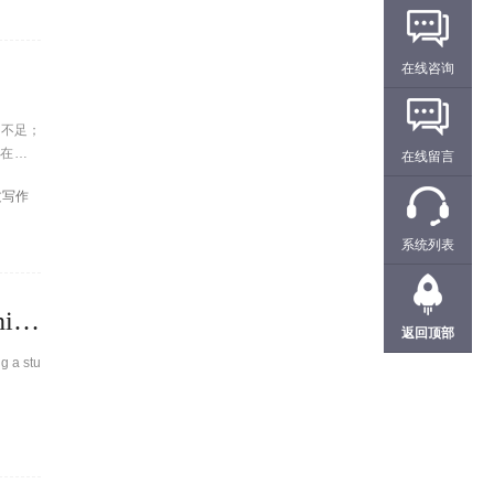
在线咨询
习不足；
在赶作
在线留言
文写作
系统列表
Turnitin：Investigating and documenting suspected plagiarism in the University Of British Columbia
返回顶部
g a stu