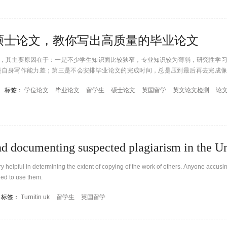
硕士论文，教你写出高质量的毕业论文
，其主要原因在于：一是不少学生知识面比较狭窄，专业知识较为薄弱，研究性学
是自身写作能力差；第三是不会安排毕业论文的完成时间，总是压到最后再去完成像
毕业论文写作好？下文从多个方面来指导广大留学生去写作英国硕士生毕业论文。
标签：
学位论文
毕业论文
留学生
硕士论文
英国留学
英文论文检测
论
y helpful in determining the extent of copying of the work of others. Anyone accusin
ged to use them.
标签：
Turnitin uk
留学生
英国留学