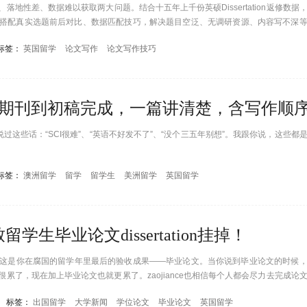
地性差、数据难以获取两大问题。结合十五年上千份英硕Dissertation返修数据
搭配真实选题前后对比、数据匹配技巧，解决题目空泛、无调研资源、内容写不深
审的论文选题。
标签：
英国留学
论文写作
论文写作技巧
过这些话：“SCI很难”、“英语不好发不了”、“没个三五年别想”。我跟你说，这些都
标签：
澳洲留学
留学
留学生
美洲留学
英国留学
生毕业论文dissertation挂掉！
这是你在腐国的留学年里最后的验收成果——毕业论文。当你说到毕业论文的时候
累了，现在加上毕业论文也就更累了。zaojiance也相信每个人都会尽力去完成论
掉入深渊一样。那么只要是因为毕业论文导致的挂科，那么一定是有原因的。下面zao
标签：
出国留学
大学新闻
学位论文
毕业论文
英国留学
：