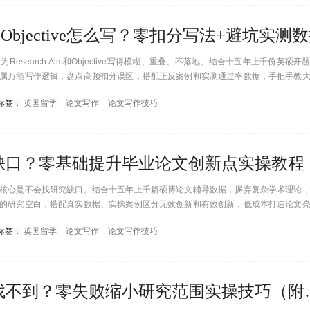
im和Objective怎么写？零扣分写法+避坑实测
search Aim和Objective写得模糊、重叠、不落地。结合十五年上千份英硕开
属万能写作逻辑，盘点高频扣分误区，搭配正反案例和实测通过率数据，手把手教
雷区。
标签：
英国留学
论文写作
论文写作技巧
缺口？零基础提升毕业论文创新点实操教程
核心是不会找研究缺口。结合十五年上千篇硕博论文辅导数据，摒弃复杂学术理论
的研究空白，搭配真实数据、实操案例区分无效创新和有效创新，低成本打造论文
标签：
英国留学
论文写作
论文写作技巧
论文选题太宽泛、数据