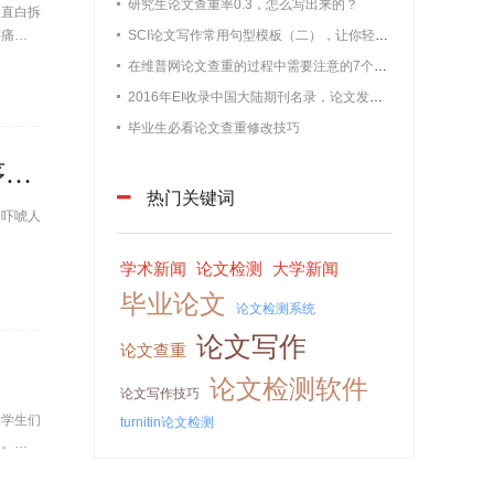
研究生论文查重率0.3，怎么写出来的？
，直白拆
等痛点，
SCI论文写作常用句型模板（二），让你轻松过查重
在维普网论文查重的过程中需要注意的7个问题【最新版维普论文】
2016年EI收录中国大陆期刊名录，论文发表必备
毕业生必看论文查重修改技巧
SCI论文写作技巧：从选期刊到初稿完成，一篇讲清楚，含写作顺序和时间表
热门关键词
是吓唬人
学术新闻
论文检测
大学新闻
毕业论文
论文检测系统
论文写作
论文查重
论文检测软件
论文写作技巧
，学生们
turnitin论文检测
文。但结
jian