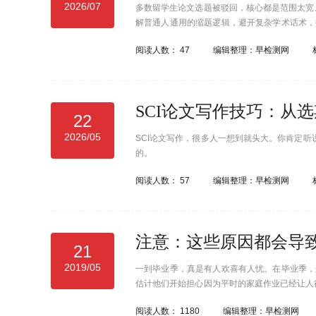
2026/07
多数留学生论文选题被驳回，核心都是范围太宽、落
解普通人通用的缩题逻辑，避开复杂学术话术，
帮零基础学生快速敲定可落地、好拿分、一次过
阅读人数：
47
编辑整理：早检测网
22
2026/05
SCI论文写作，很多人一想到就头大。你肯定听说
的。
阅读人数：
57
编辑整理：早检测网
注意：这些原因都会导致留学
21
2019/05
一到毕业季，真是有人欢喜有人忧。在毕业季，
估计他们开始担心因为平时的家庭作业已经让人很
果仍然是有些人会挂科，当他们听到挂科，心就想
阅读人数：
1180
编辑整理：早检测网
ce留学就来跟大家分析一下毕业论文挂科的原因