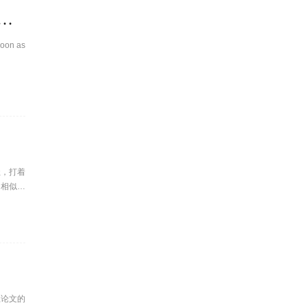
e theses or dissertation in the University Of British Columbia
 soon as
址，打着
常相似，
业论文的