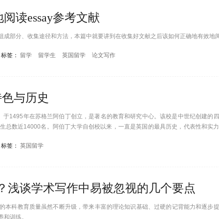
读essay参考文献
组成部分、收集途径和方法，本篇中就要讲到在收集好文献之后该如何正确地有效地
标签：
留学
留学生
英国留学
论文写作
特色与历史
een，简称AU）于1495年在苏格兰阿伯丁创立，是著名的教育和研究中心。该校是中世纪创建的
生总数近14000名。阿伯丁大学自创校以来，一直是英国的最具历史，代表性和实
闻名，拥有五名诺贝尔奖得主。是英国20所明星级大学之一。曾被泰晤士报评为“十
标签：
英国留学
015-2016）”中：阿伯丁大学位居世界第137位。同时在最新的2016泰晤士世界国
哪了？浅谈学术写作中易被忽视的几个要点
的本科教育质量虽然不断升级，带来丰富的理论知识基础、过硬的记背能力和逐步
养和训练。