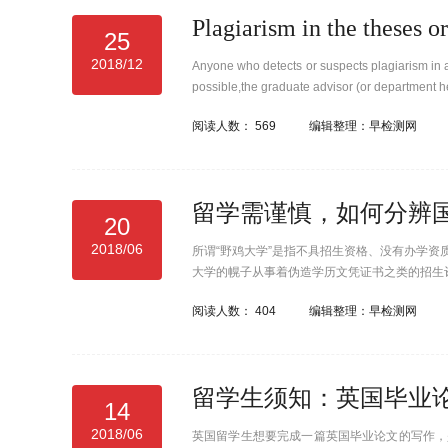
25
2018/12
Anyone who detects or suspects plagiarism in a dr
possible,the graduate advisor (or department h
阅读人数：
569
编辑整理：早检测网
留学需谨慎，如何分辨国
20
2018/06
所谓“野鸡大学”是指不具招生资格、没有办学
大学的幌子从事着伪造学历文凭证书之类的招生
但稍加辨别还是能发现破绽。
阅读人数：
404
编辑整理：早检测网
留学生须知：英国毕业
14
2018/06
英国留学生想要完成一篇英国毕业论文的写作，