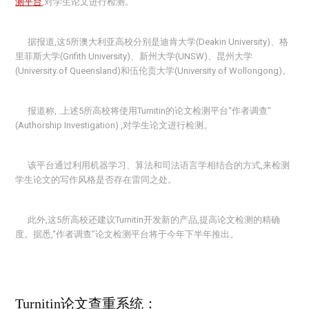
测平台
,对学生论文进行检测。
据报道,这5所澳大利亚高校分别是迪肯大学(Deakin University)、格
里菲斯大学(Grifith University)、新州大学(UNSW)、昆州大学
(University of Queensland)和伍伦贡大学(University of Wollongong)。
报道称, .上述5所高校将使用Turnitin的论文检测平台“作者调查"
(Authorship Investigation) ,对学生论文进行检测。
该平台通过利用机器学习、算法和司法语言学相结合的方式,来检测
学生论文的写作风格是否存在雷同之处。
此外,这5所高校还建议Turnitin开发新的产品,提高论文检测的精确
度。据悉,“作者调查”论文检测平台将于今年下半年推出。
Turnitin论文查重系统：