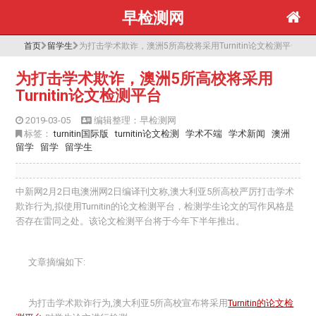
早检测网
首页
留学生
为打击学术欺诈，澳洲5所高校将采用Turnitin论文检测平台
为打击学术欺诈，澳洲5所高校将采用
Turnitin论文检测平台
2019-03-05
编辑整理：早检测网
标签：
turnitin国际版
turnitin论文检测
学术不端
学术新闻
澳洲
留学
留学
留学生
中新网2月2日电澳洲网2日编译刊文称,澳大利亚5所高校严厉打击学术
欺诈行为,拟使用Turnitin的论文检测平台，检测学生论文的写作风格是
否存在雷同之处。该论文检测平台将于今年下半年推出。
文章摘编如下:
为打击学术欺诈行为,澳大利亚5所高校宣布将采用
Turnitin的论文检